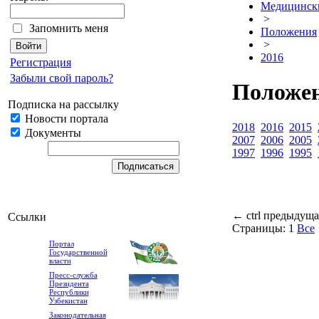
Медицински
>
Запомнить меня
Положения
>
2016
Регистрация
Забыли свой пароль?
Положен
Подписка на рассылку
Новости портала
2018
2016
2015
Документы
2007
2006
2005
1997
1996
1995
←
ctrl
предыдуща
Ссылки
Страницы:
1
Все
Портал
Государственной
власти
Пресс-служба
Президента
Республики
Узбекистан
Законодательная