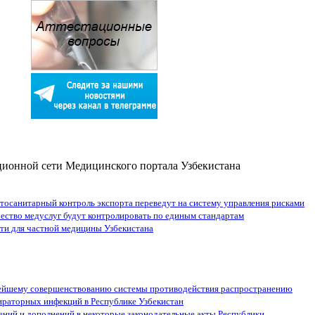
ионной сети Медицинского портала Узбекистана
тосанитарный контроль экспорта переведут на систему управления рисками
чество медуслуг будут контролировать по единым стандартам
ти для частной медицины Узбекистана
нейшему совершенствованию системы противодействия распространению
ираторных инфекций в Республике Узбекистан
ений и дополнений в некоторые законодательные акты Республики