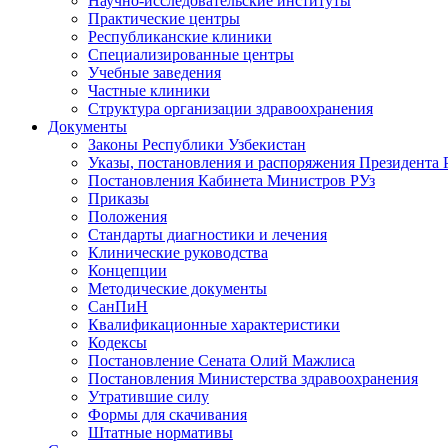
Научно-исследовательские институты
Практические центры
Республиканские клиники
Специализированные центры
Учебные заведения
Частные клиники
Структура организации здравоохранения
Документы
Законы Республики Узбекистан
Указы, постановления и распоряжения Президента 
Постановления Кабинета Министров РУз
Приказы
Положения
Стандарты диагностики и лечения
Клинические руководства
Концепции
Методические документы
СанПиН
Квалификационные характеристики
Кодексы
Постановление Сената Олий Мажлиса
Постановления Министерства здравоохранения
Утратившие силу
Формы для скачивания
Штатные нормативы