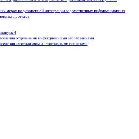
ных мерах но ускоренной интеграции ведомственных информационных
ционных проектов
 выпуск 4
населения отдельными инфекционными заболеваниями
аселения алкоголизмом и алкогольными психозами