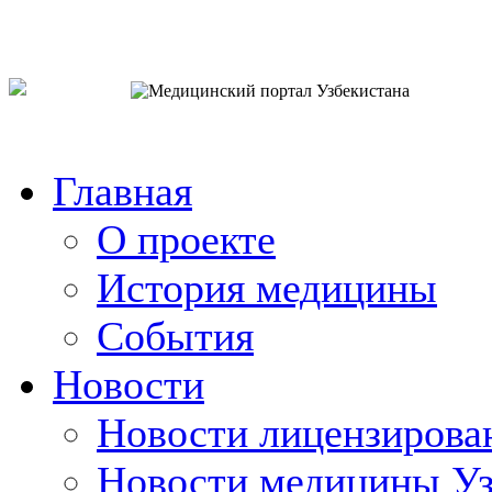
o`zb
рус
eng
Главная
О проекте
История медицины
События
Новости
Новости лицензирова
Новости медицины Уз