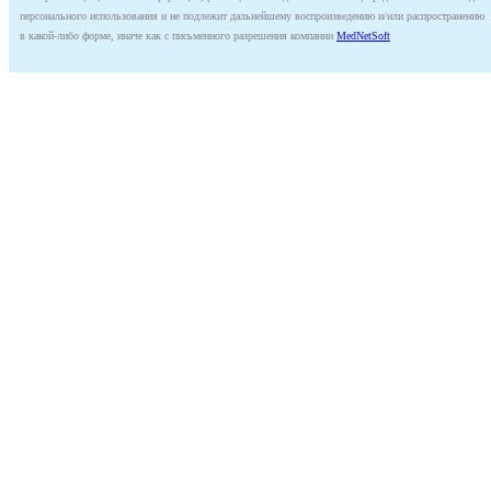
персонального использования и не подлежит дальнейшему воспроизведению и/или распространению
в какой-либо форме, иначе как с письменного разрешения компании
MedNetSoft