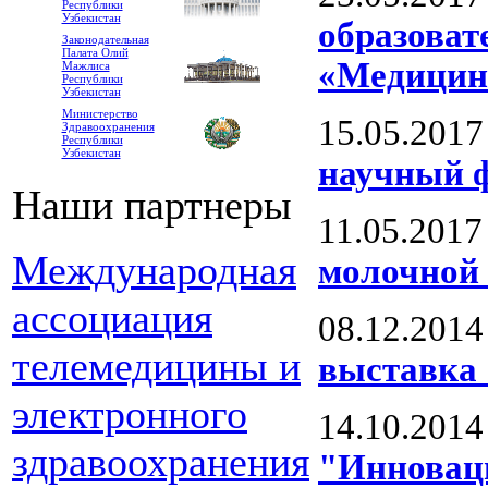
Республики
Узбекистан
образоват
Законодательная
Палата Олий
«Медицинс
Мажлиса
Республики
Узбекистан
Министерство
15.05.2017
Здравоохранения
Республики
Узбекистан
научный ф
Наши партнеры
11.05.2017
Международная
молочной
ассоциация
08.12.2014
телемедицины и
выставка 
электронного
14.10.2014
здравоохранения
"Инноваци