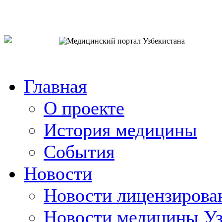
o`zb
рус
eng
Главная
О проекте
История медицины
События
Новости
Новости лицензирова
Новости медицины Уз