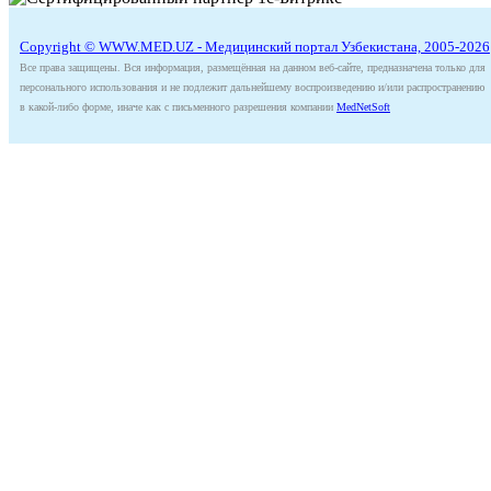
Copyright © WWW.MED.UZ - Медицинский портал Узбекистана, 2005-2026
Все права защищены. Вся информация, размещённая на данном веб-сайте, предназначена только для
персонального использования и не подлежит дальнейшему воспроизведению и/или распространению
в какой-либо форме, иначе как с письменного разрешения компании
MedNetSoft