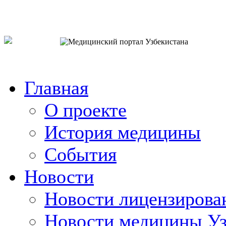
o`zb
рус
eng
Главная
О проекте
История медицины
События
Новости
Новости лицензирова
Новости медицины Уз