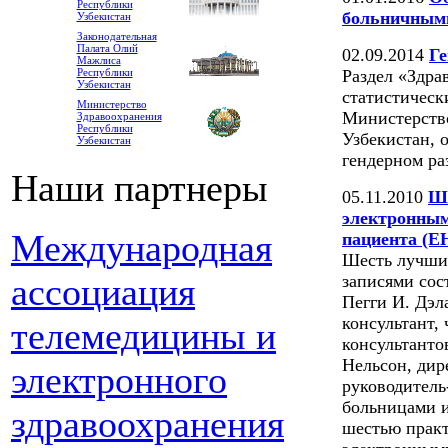
Республики
больничными
Узбекистан
Законодательная
Палата Олий
02.09.2014
Ге
Мажлиса
Раздел «Здра
Республики
Узбекистан
статистическ
Министерство
Министерств
Здравоохранения
Республики
Узбекистан, 
Узбекистан
гендерном ра
Наши партнеры
05.11.2010
Ше
электронным
Международная
пациента (E
Шесть лучших
записями сос
ассоциация
Пегги И. Дэл
консультант,
телемедицины и
консультанто
Нельсон, дир
электронного
руководитель
больницами 
здравоохранения
шестью практ