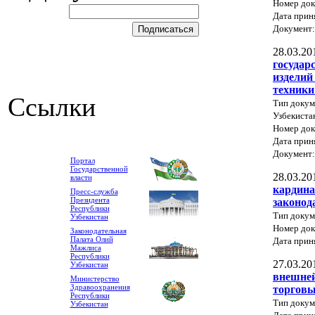
Номер док
Дата прин
Документ
28.03.20
государ
изделий
техники
Ссылки
Тип докум
Узбекиста
Номер док
Дата прин
Документ
Портал
Государственной
28.03.20
власти
кардина
Пресс-служба
Президента
законод
Республики
Тип докум
Узбекистан
Номер док
Законодательная
Палата Олий
Дата прин
Мажлиса
Республики
27.03.20
Узбекистан
внешней
Министерство
Здравоохранения
торговы
Республики
Тип докум
Узбекистан