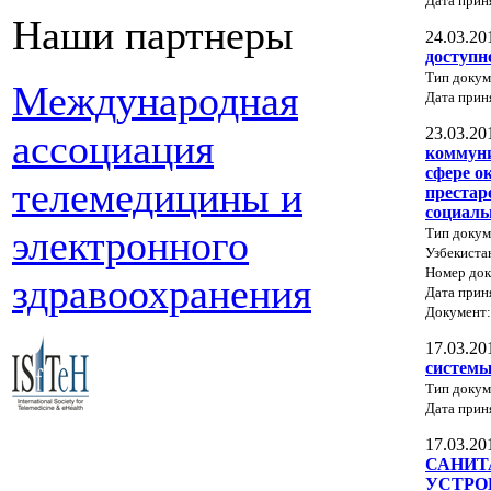
Дата прин
Наши партнеры
24.03.20
доступн
Тип докум
Международная
Дата прин
23.03.20
ассоциация
коммуни
сфере о
телемедицины и
престар
социаль
электронного
Тип докум
Узбекиста
Номер док
здравоохранения
Дата прин
Документ
17.03.20
системы
Тип докум
Дата прин
17.03.20
САНИТ
УСТРО