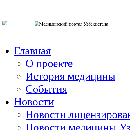
o`zb
рус
eng
Главная
О проекте
История медицины
События
Новости
Новости лицензирова
Новости медицины Уз