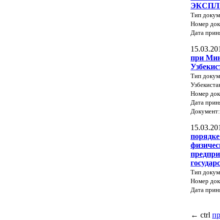
ЭКСПЛ
Тип доку
Номер док
Дата прин
15.03.20
при Мин
Узбекис
Тип докум
Узбекиста
Номер док
Дата прин
Документ
15.03.20
порядке
физичес
предпри
государ
Тип докум
Номер док
Дата прин
←
ctrl
п