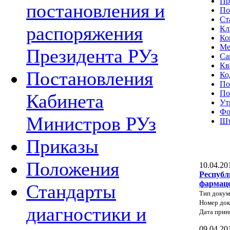
Пр
постановления и
По
Ст
распоряжения
Кл
Ко
Ме
Президента РУз
Са
Кв
Постановления
Ко
По
По
Кабинета
Ут
Фо
Министров РУз
Шт
Приказы
Положения
10.04.20
Республ
фармаце
Стандарты
Тип докум
Номер док
диагностики и
Дата прин
09.04.20