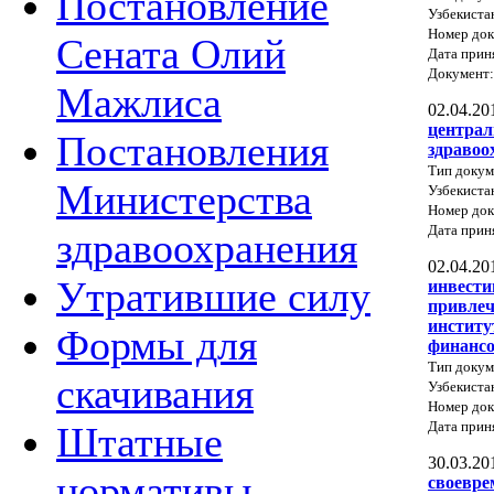
Постановление
Узбекиста
Номер док
Сената Олий
Дата прин
Документ
Мажлиса
02.04.20
централ
Постановления
здравоо
Тип докум
Министерства
Узбекиста
Номер док
Дата прин
здравоохранения
02.04.20
Утратившие силу
инвести
привлеч
институ
Формы для
финансо
Тип докум
скачивания
Узбекиста
Номер док
Дата прин
Штатные
30.03.20
нормативы
своевре