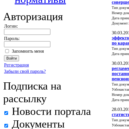
соверше
Тип докум
Авторизация
Номер док
Дата прин
Документ
Логин:
30.03.20
эффекти
Пароль:
по кара
Тип докум
Запомнить меня
Дата прин
30.03.20
Регистрация
регламе
Забыли свой пароль?
постано
пенсион
Подписка на
Тип докум
Узбекиста
Номер док
рассылку
Дата прин
Новости портала
28.03.20
статист
Тип докум
Документы
Узбекиста