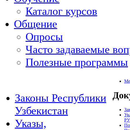
Каталог курсов
Общение
Опросы
Часто задаваемые во
Полезные программы
Ме
Док
Законы Республики
Узбекистан
За
Ук
Указы,
РУ
По