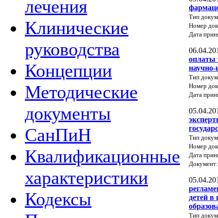
лечения
фармаце
Тип докум
Клинические
Номер док
Дата прин
руководства
06.04.20
оплаты 
Концепции
научно-
Тип докум
Методические
Номер до
Дата прин
документы
05.04.20
эксперт
государ
СанПиН
Тип докум
Номер до
Квалификационные
Дата прин
Документ
характеристики
05.04.20
регламе
Кодексы
детей в
образов
Тип докум