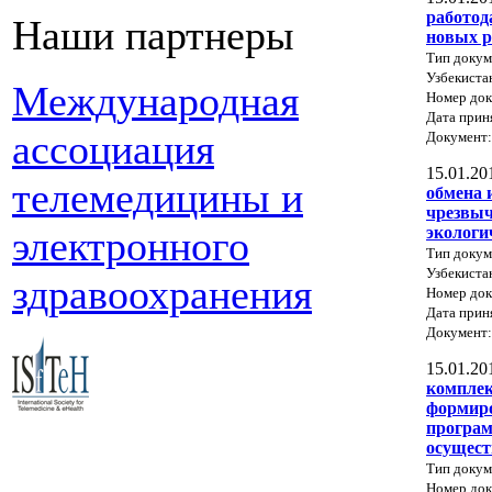
работод
Наши партнеры
новых р
Тип докум
Узбекиста
Международная
Номер док
Дата прин
ассоциация
Документ
15.01.20
телемедицины и
обмена 
чрезвыч
экологи
электронного
Тип докум
Узбекиста
здравоохранения
Номер док
Дата прин
Документ
15.01.20
комплек
формиро
програм
осущест
Тип докум
Номер до