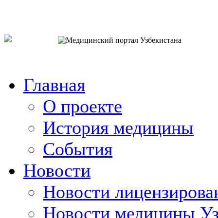
o`zb
рус
eng
Главная
О проекте
История медицины
События
Новости
Новости лицензирова
Новости медицины Уз