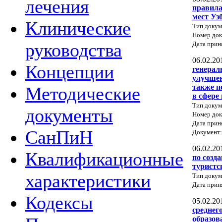
лечения
правила
мест Уз
Клинические
Тип доку
Номер док
руководства
Дата прин
06.02.20
Концепции
генерал
улучшен
также п
Методические
в сфере
Тип докум
документы
Номер док
Дата прин
СанПиН
Документ
06.02.20
Квалификационные
по созд
туристс
характеристики
Тип докум
Дата прин
Кодексы
05.02.20
среднег
образов