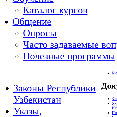
Каталог курсов
Общение
Опросы
Часто задаваемые во
Полезные программы
Ме
Док
Законы Республики
Узбекистан
За
Ук
Указы,
РУ
По