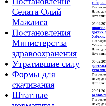
Постановление
специал
Тип докум
Сената Олий
Номер до
Дата прин
Мажлиса
05.02.20
произво
Постановления
других 
Узбекис
Министерства
Тип докум
Узбекиста
Номер док
здравоохранения
Дата прин
Утратившие силу
05.02.20
деятель
укрепле
Формы для
Тип докум
Номер до
скачивания
Дата прин
29.01.20
Штатные
регламе
Тип докум
нормативы
Номер док