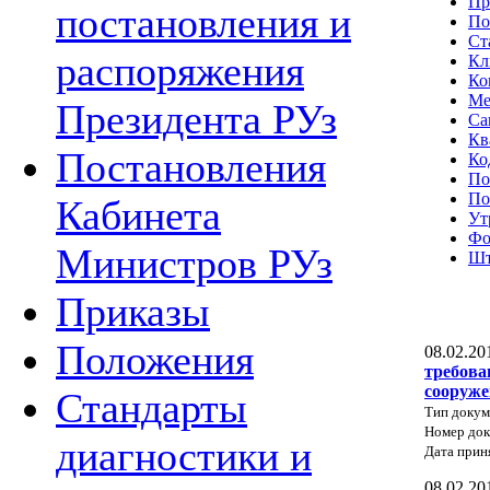
Пр
постановления и
По
Ст
распоряжения
Кл
Ко
Ме
Президента РУз
Са
Кв
Постановления
Ко
По
По
Кабинета
Ут
Фо
Министров РУз
Шт
Приказы
Положения
08.02.20
требова
сооруж
Стандарты
Тип доку
Номер док
диагностики и
Дата прин
08.02.20