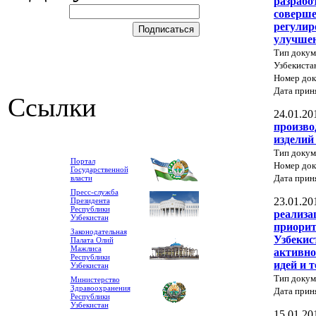
разрабо
соверше
регулир
улучшен
Тип докум
Узбекиста
Номер док
Дата прин
Ссылки
24.01.20
произво
изделий
Тип докум
Портал
Номер до
Государственной
Дата прин
власти
Пресс-служба
23.01.20
Президента
Республики
реализа
Узбекистан
приорит
Законодательная
Узбекис
Палата Олий
Мажлиса
активно
Республики
идей и 
Узбекистан
Тип докум
Министерство
Здравоохранения
Дата прин
Республики
Узбекистан
15.01.20