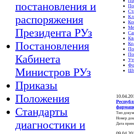
Пр
постановления и
По
Ст
распоряжения
Кл
Ко
Ме
Президента РУз
Са
Кв
Постановления
Ко
По
По
Кабинета
Ут
Фо
Министров РУз
Шт
Приказы
Положения
10.04.20
Республ
фармаце
Стандарты
Тип докум
Номер док
диагностики и
Дата прин
09.04.20