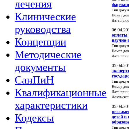
лечения
фармаце
Тип докум
Клинические
Номер док
Дата прин
руководства
06.04.20
оплаты 
Концепции
научно-
Тип докум
Методические
Номер до
Дата прин
документы
05.04.20
эксперт
государ
СанПиН
Тип докум
Номер до
Квалификационные
Дата прин
Документ
характеристики
05.04.20
регламе
Кодексы
детей в
образов
Тип докум