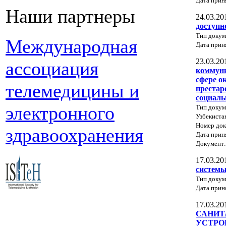
Дата прин
Наши партнеры
24.03.20
доступн
Тип докум
Международная
Дата прин
23.03.20
ассоциация
коммуни
сфере о
телемедицины и
престар
социаль
электронного
Тип докум
Узбекиста
Номер док
здравоохранения
Дата прин
Документ
17.03.20
системы
Тип докум
Дата прин
17.03.20
САНИТ
УСТРО