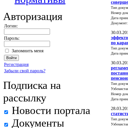
соверше
Тип докум
Авторизация
Номер док
Дата прин
Документ
Логин:
30.03.20
эффекти
Пароль:
по кара
Тип докум
Запомнить меня
Дата прин
30.03.20
Регистрация
регламе
Забыли свой пароль?
постано
пенсион
Подписка на
Тип докум
Узбекиста
Номер док
рассылку
Дата прин
Новости портала
28.03.20
статист
Тип докум
Документы
Узбекиста