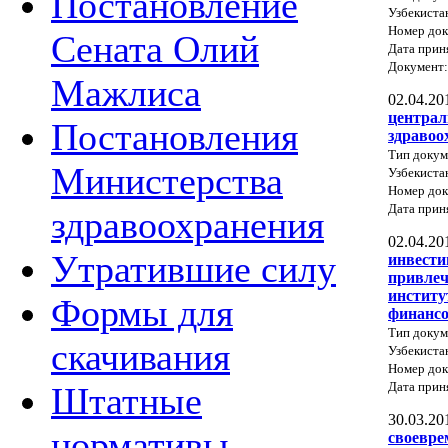
Постановление
Узбекиста
Номер док
Сената Олий
Дата прин
Документ
Мажлиса
02.04.20
централ
Постановления
здравоо
Тип докум
Министерства
Узбекиста
Номер док
Дата прин
здравоохранения
02.04.20
Утратившие силу
инвести
привлеч
институ
Формы для
финансо
Тип докум
скачивания
Узбекиста
Номер док
Дата прин
Штатные
30.03.20
нормативы
своевре