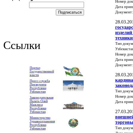
Номер док
Дата прин
Документ
28.03.20
государ
изделий
техники
Ссылки
Тип докум
Узбекиста
Номер док
Дата прин
Документ
Портал
Государственной
28.03.20
власти
кардина
Пресс-служба
Президента
законод
Республики
Тип докум
Узбекистан
Номер док
Законодательная
Палата Олий
Дата прин
Мажлиса
Республики
27.03.20
Узбекистан
внешней
Министерство
Здравоохранения
торговы
Республики
Тип докум
Узбекистан