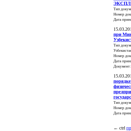
ЭКСПЛ
Тип доку
Номер док
Дата прин
15.03.20
при Мин
Узбекис
Тип докум
Узбекиста
Номер док
Дата прин
Документ
15.03.20
порядке
физичес
предпри
государ
Тип докум
Номер док
Дата прин
←
ctrl
п