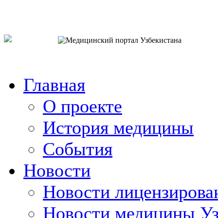
o`zb
рус
eng
Главная
О проекте
История медицины
События
Новости
Новости лицензирова
Новости медицины Уз