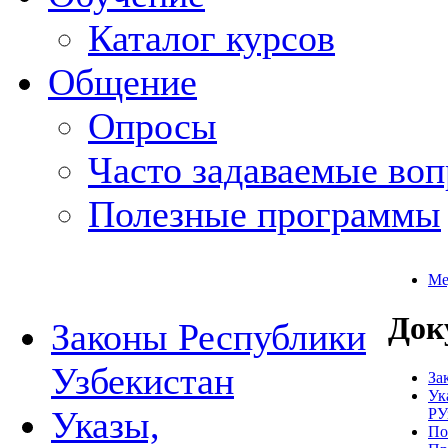
Каталог курсов
Общение
Опросы
Часто задаваемые во
Полезные программы
Ме
Док
Законы Республики
Узбекистан
За
Ук
Указы,
РУ
По