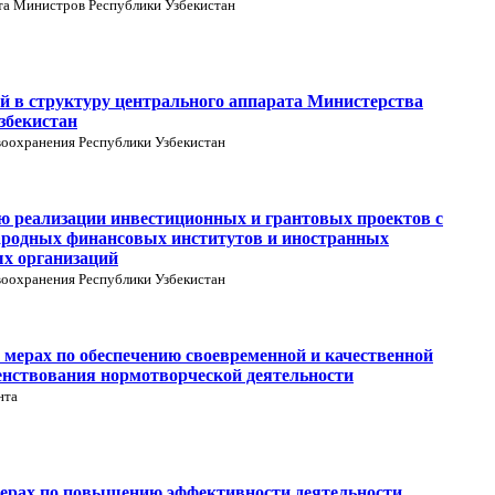
та Министров Республики Узбекистан
й в структуру центрального аппарата Министерства
збекистан
воохранения Республики Узбекистан
ю реализации инвестиционных и грантовых проектов с
ародных финансовых институтов и иностранных
х организаций
воохранения Республики Узбекистан
мерах по обеспечению своевременной и качественной
енствования нормотворческой деятельности
нта
ерах по повышению эффективности деятельности