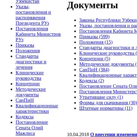
Узбекистан
Документы
Указы,
постановления и
распоряжения
Законы Республики Узбекис
Президента РУз
Указы, постановления и ра
Постановления
Постановления Кабинета М
Кабинета Министров
Приказы (599)
РУз
Положения (15)
Приказы
Стандарты диагностики и л
Положения
Клинические руководства (
Стандарты
Концепции (5)
диагностики и
Методические документы (
лечения
СанПиН (384)
Клинические
Квалификационные характе
руководства
Кодексы (2)
Концепции
Постановление Сената Оли
Методические
Постановления Министерст
документы
Утратившие силу (1)
СанПиН
Формы для скачивания (30)
Квалификационные
Штатные нормативы (11)
характеристики
Кодексы
Постановление
Сената Олий
Мажлиса
10.04.2018
О внесении изменени