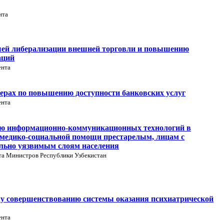
нта
шей либерализации внешней торговли и повышению
аций
ента
ерах по повышению доступности банковских услуг
ента
ию информационно-коммуникационных технологий в
я медико-социальной помощи престарелым, лицам с
ально уязвимым слоям населения
та Министров Республики Узбекистан
му совершенствованию системы оказания психиатрической
ента