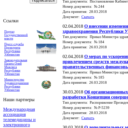
Тип документа: Постановление Кабине
Номер документа: № 244
Дата принятия: 28.03.2018
Документ:
Скачать
Ссылки
02.04.2018
О внесении изменени
здравоохранения Республики У
Портал
Государственной
Тип документа: Приказ Министра здра
власти
Номер документа: № 184
Пресс-служба
Дата принятия: 26.03.2018
Президента
Республики
Узбекистан
02.04.2018
О мерах по ускорени
Законодательная
привлечением средств междун
Палата Олий
правительственных финансовы
Мажлиса
Республики
Тип документа: Приказ Министра здра
Узбекистан
Номер документа: № 185
Министерство
Дата принятия: 26.03.2018
Здравоохранения
Республики
Узбекистан
30.03.2018
Об организационных 
разработки Концепции соверш
Наши партнеры
Тип документа: Распоряжение Президе
Номер документа: № Р-5239
Международная
Дата принятия: 28.03.2018
ассоциация
Документ:
Скачать
телемедицины и
электронного
30.03.2018
О дополнительных м