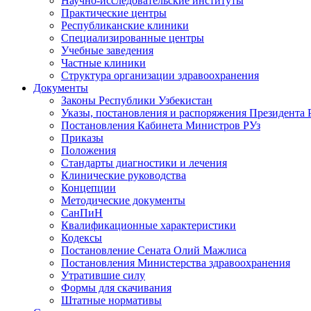
Научно-исследовательские институты
Практические центры
Республиканские клиники
Специализированные центры
Учебные заведения
Частные клиники
Структура организации здравоохранения
Документы
Законы Республики Узбекистан
Указы, постановления и распоряжения Президента 
Постановления Кабинета Министров РУз
Приказы
Положения
Стандарты диагностики и лечения
Клинические руководства
Концепции
Методические документы
СанПиН
Квалификационные характеристики
Кодексы
Постановление Сената Олий Мажлиса
Постановления Министерства здравоохранения
Утратившие силу
Формы для скачивания
Штатные нормативы