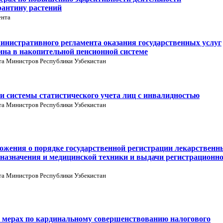
рантину растений
ента
инистративного регламента оказания государственных услуг
ина в накопительной пенсионной системе
та Министров Республики Узбекистан
 системы статистического учета лиц с инвалидностью
та Министров Республики Узбекистан
ожения о порядке государственной регистрации лекарственн
 назначения и медицинской техники и выдачи регистрационн
та Министров Республики Узбекистан
 мерах по кардинальному совершенствованию налогового