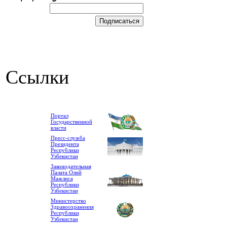
Ссылки
Портал
Государственной
власти
Пресс-служба
Президента
Республики
Узбекистан
Законодательная
Палата Олий
Мажлиса
Республики
Узбекистан
Министерство
Здравоохранения
Республики
Узбекистан