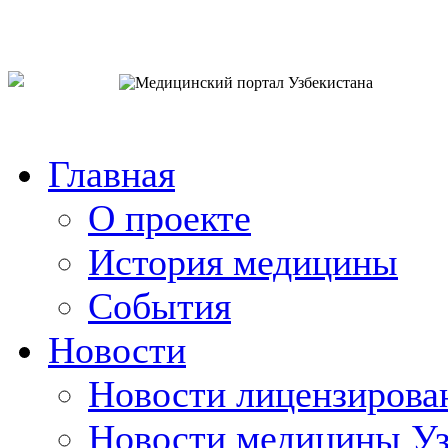
o`zb
рус
eng
Главная
О проекте
История медицины
События
Новости
Новости лицензирова
Новости медицины Уз