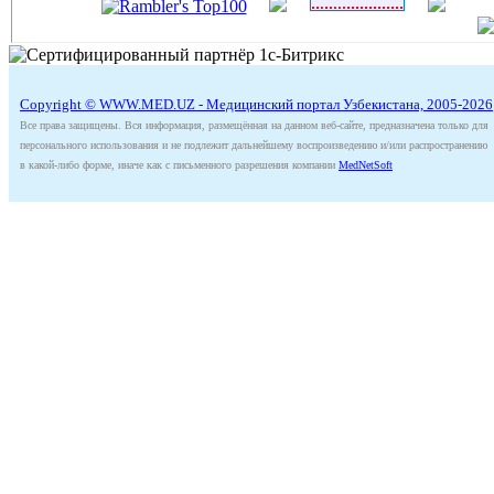
Copyright © WWW.MED.UZ - Медицинский портал Узбекистана, 2005-2026
Все права защищены. Вся информация, размещённая на данном веб-сайте, предназначена только для
персонального использования и не подлежит дальнейшему воспроизведению и/или распространению
в какой-либо форме, иначе как с письменного разрешения компании
MedNetSoft