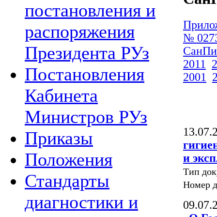
постановления и
Прило
распоряжения
№ 027
Президента РУз
СанП
2011
Постановления
2001
Кабинета
Министров РУз
13.07.
Приказы
гигие
Положения
и экс
Тип до
Стандарты
Номер 
диагностики и
09.07.