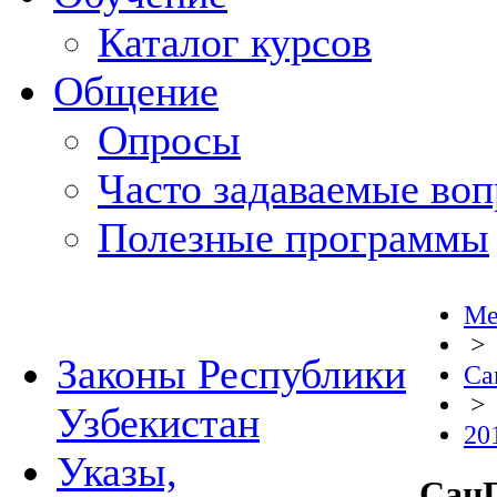
Каталог курсов
Общение
Опросы
Часто задаваемые во
Полезные программы
Ме
>
Законы Республики
Са
>
Узбекистан
20
Указы,
СанП