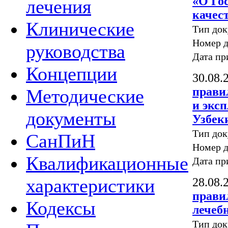
«О Го
лечения
качес
Клинические
Тип до
Номер д
руководства
Дата пр
Концепции
30.08.
прави
Методические
и экс
документы
Узбек
Тип до
СанПиН
Номер д
Квалификационные
Дата пр
характеристики
28.08.
прави
Кодексы
лечеб
Тип до