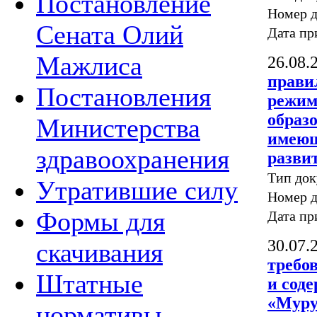
Постановление
Номер д
Сената Олий
Дата пр
Мажлиса
26.08.
прави
Постановления
режим
образ
Министерства
имеющ
здравоохранения
разви
Тип до
Утратившие силу
Номер д
Формы для
Дата пр
30.07.
скачивания
требо
Штатные
и сод
«Муру
нормативы