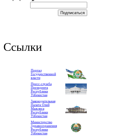
Ссылки
Портал
Государственной
власти
Пресс-служба
Президента
Республики
Узбекистан
Законодательная
Палата Олий
Мажлиса
Республики
Узбекистан
Министерство
Здравоохранения
Республики
Узбекистан