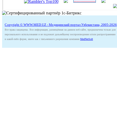
Copyright © WWW.MED.UZ - Медицинский портал Узбекистана, 2005-2026
Все права защищены. Вся информация, размещённая на данном веб-сайте, предназначена только для
персонального использования и не подлежит дальнейшему воспроизведению и/или распространению
в какой-либо форме, иначе как с письменного разрешения компании
MedNetSoft