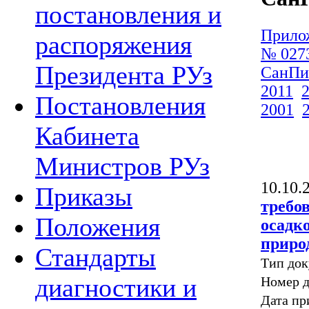
постановления и
Прило
распоряжения
№ 027
Президента РУз
СанП
2011
Постановления
2001
Кабинета
Министров РУз
10.10.
Приказы
требо
Положения
осадк
приро
Стандарты
Тип до
диагностики и
Номер д
Дата пр