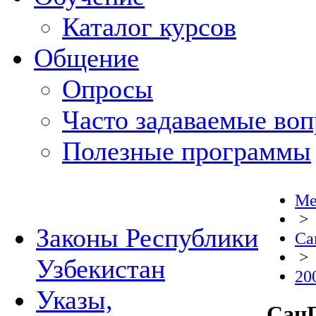
Каталог курсов
Общение
Опросы
Часто задаваемые во
Полезные программы
Ме
>
Законы Республики
Са
>
Узбекистан
20
Указы,
СанП