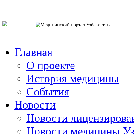
o`zb
рус
eng
Главная
О проекте
История медицины
События
Новости
Новости лицензирова
Новости медицины Уз