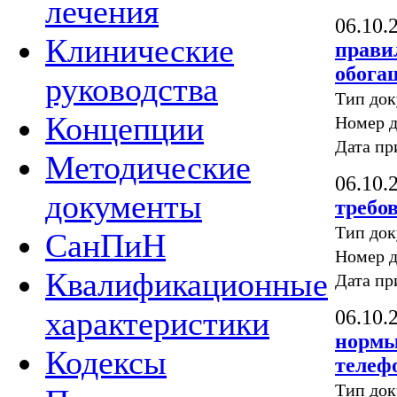
лечения
06.10.
Клинические
прави
обога
руководства
Тип до
Концепции
Номер д
Дата пр
Методические
06.10.
документы
требо
Тип до
СанПиН
Номер д
Квалификационные
Дата пр
характеристики
06.10.
нормы
Кодексы
телеф
Тип до