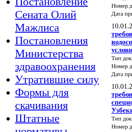
Постановление
Номер д
Сената Олий
Дата пр
Мажлиса
10.01.
требо
Постановления
водос
услов
Министерства
Тип до
здравоохранения
Номер д
Дата пр
Утратившие силу
10.01.
Формы для
требо
специ
скачивания
Узбек
Штатные
Тип до
Номер д
нормативы