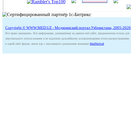
Copyright © WWW.MED.UZ - Медицинский портал Узбекистана, 2005-2026
Все права защищены. Вся информация, размещённая на данном веб-сайте, предназначена только для
персонального использования и не подлежит дальнейшему воспроизведению и/или распространению
в какой-либо форме, иначе как с письменного разрешения компании
MedNetSoft