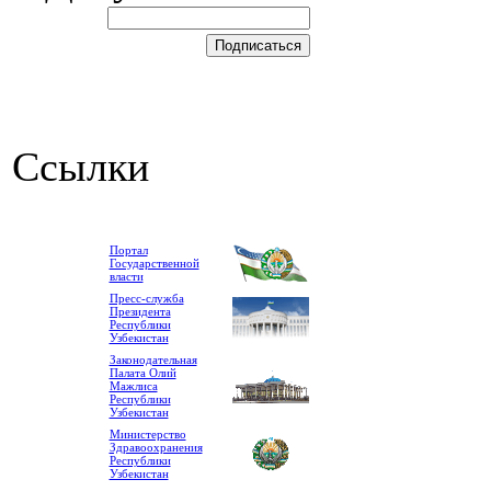
Ссылки
Портал
Государственной
власти
Пресс-служба
Президента
Республики
Узбекистан
Законодательная
Палата Олий
Мажлиса
Республики
Узбекистан
Министерство
Здравоохранения
Республики
Узбекистан