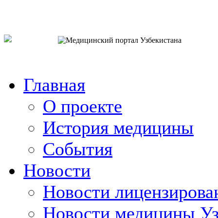
o`zb
рус
eng
Главная
О проекте
История медицины
События
Новости
Новости лицензирова
Новости медицины Уз