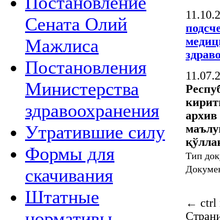
Постановление
11.10.
Сената Олий
подсч
медиц
Мажлиса
здрав
Постановления
11.07.
Министерства
Респу
кирит
здравоохранения
архив
Утратившие силу
маълу
қўлла
Формы для
Тип док
Докуме
скачивания
Штатные
←
ctrl
нормативы
Стран