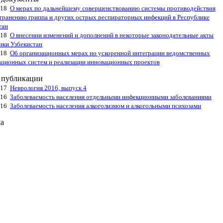
018
О мерах по дальнейшему совершенствованию системы противодействия
транению гриппа и других острых респираторных инфекций в Республике
тан
018
О внесении изменений и дополнений в некоторые законодательные акты
ики Узбекистан
018
Об организационных мерах но ускоренной интеграции ведомственных
ционных систем и реализации инновационных проектов
 публикации
017
Неврология 2016, выпуск 4
016
Заболеваемость населения отдельными инфекционными заболеваниями
016
Заболеваемость населения алкоголизмом и алкогольными психозами
а