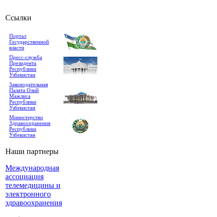
Ссылки
Портал
Государственной
власти
Пресс-служба
Президента
Республики
Узбекистан
Законодательная
Палата Олий
Мажлиса
Республики
Узбекистан
Министерство
Здравоохранения
Республики
Узбекистан
Наши партнеры
Международная
ассоциация
телемедицины и
электронного
здравоохранения