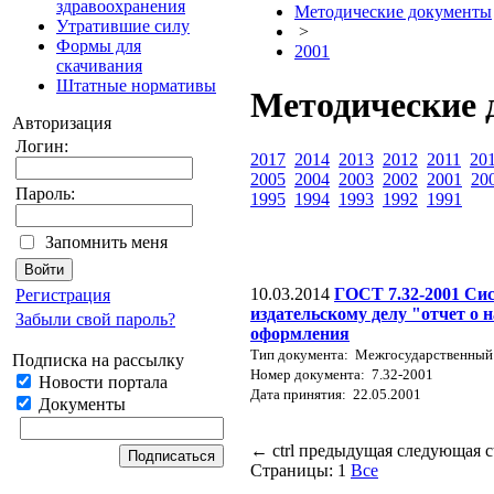
здравоохранения
Методические документы
Утратившие силу
>
Формы для
2001
скачивания
Штатные нормативы
Методические 
Авторизация
Логин:
2017
2014
2013
2012
2011
20
2005
2004
2003
2002
2001
20
Пароль:
1995
1994
1993
1992
1991
Запомнить меня
10.03.2014
ГОСТ 7.32-2001 Сис
Регистрация
издательскому делу "отчет о 
Забыли свой пароль?
оформления
Тип документа: Межгосударственный
Подписка на рассылку
Номер документа: 7.32-2001
Новости портала
Дата принятия: 22.05.2001
Документы
←
ctrl
предыдущая
следующая
c
Страницы:
1
Все