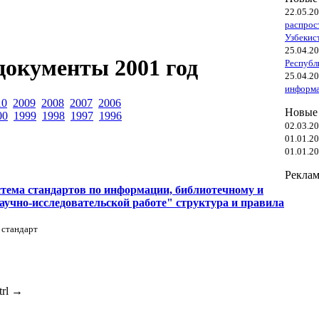
22.05.2
распрос
Узбекис
25.04.2
документы 2001 год
Республ
25.04.2
информа
10
2009
2008
2007
2006
Новые
00
1999
1998
1997
1996
02.03.2
01.01.2
01.01.2
Реклам
тема стандартов по информации, библиотечному и
научно-исследовательской работе" структура и правила
 стандарт
trl
→