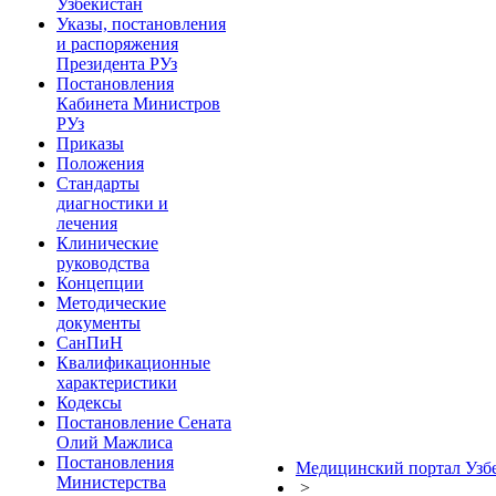
Узбекистан
Указы, постановления
и распоряжения
Президента РУз
Постановления
Кабинета Министров
РУз
Приказы
Положения
Стандарты
диагностики и
лечения
Клинические
руководства
Концепции
Методические
документы
СанПиН
Квалификационные
характеристики
Кодексы
Постановление Сената
Олий Мажлиса
Постановления
Медицинский портал Узб
Министерства
>