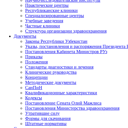
Научно-исследовательские институты
Практические центры
Республиканские клиники
Специализированные центры
Учебные заведения
Частные клиники
Структура организации здравоохранения
Документы
Законы Республики Узбекистан
Указы, постановления и распоряжения Президента 
Постановления Кабинета Министров РУз
Приказы
Положения
Стандарты диагностики и лечения
Клинические руководства
Концепции
Методические документы
СанПиН
Квалификационные характеристики
Кодексы
Постановление Сената Олий Мажлиса
Постановления Министерства здравоохранения
Утратившие силу
Формы для скачивания
Штатные нормативы