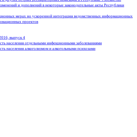
изменений и дополнений в некоторые законодательные акты Республики
ционных мерах но ускоренной интеграции ведомственных информационных
новационных проектов
2016, выпуск 4
сть населения отдельными инфекционными заболеваниями
сть населения алкоголизмом и алкогольными психозами