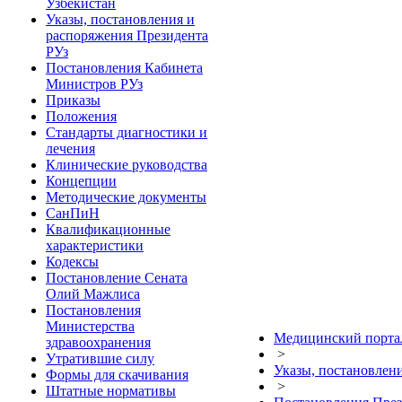
Узбекистан
Указы, постановления и
распоряжения Президента
РУз
Постановления Кабинета
Министров РУз
Приказы
Положения
Стандарты диагностики и
лечения
Клинические руководства
Концепции
Методические документы
СанПиН
Квалификационные
характеристики
Кодексы
Постановление Сената
Олий Мажлиса
Постановления
Министерства
Медицинский портал
здравоохранения
>
Утратившие силу
Указы, постановлен
Формы для скачивания
>
Штатные нормативы