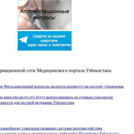
рмационной сети Медицинского портала Узбекистана
не Фитосанитарный контроль экспорта переведут на систему управления
не качество медуслуг будут контролировать по единым стандартам
жности для частной медицины Узбекистана
дальнейшему совершенствованию системы противодействия
 и других острых респираторных инфекций в Республике Узбекистан