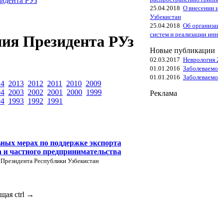
идента РУз
25.04.2018
О внесении 
Узбекистан
25.04.2018
Об организа
систем и реализации ин
ия Президента РУз
Новые публикации
02.03.2017
Неврология 
01.01.2016
Заболеваемо
01.01.2016
Заболеваемо
14
2013
2012
2011
2010
2009
04
2003
2002
2001
2000
1999
Реклама
94
1993
1992
1991
ных мерах по поддержке экспорта
а и частного предпринимательства
 Президента Республики Узбекистан
ющая
ctrl
→