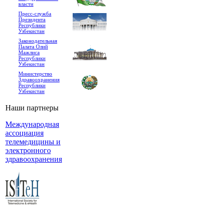
власти
Пресс-служба
Президента
Республики
Узбекистан
Законодательная
Палата Олий
Мажлиса
Республики
Узбекистан
Министерство
Здравоохранения
Республики
Узбекистан
Наши партнеры
Международная
ассоциация
телемедицины и
электронного
здравоохранения