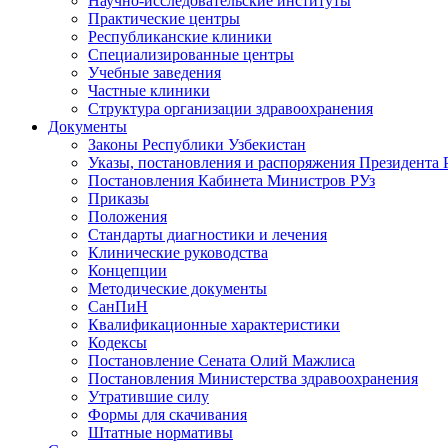
Научно-исследовательские институты
Практические центры
Республиканские клиники
Специализированные центры
Учебные заведения
Частные клиники
Структура организации здравоохранения
Документы
Законы Республики Узбекистан
Указы, постановления и распоряжения Президента 
Постановления Кабинета Министров РУз
Приказы
Положения
Стандарты диагностики и лечения
Клинические руководства
Концепции
Методические документы
СанПиН
Квалификационные характеристики
Кодексы
Постановление Сената Олий Мажлиса
Постановления Министерства здравоохранения
Утратившие силу
Формы для скачивания
Штатные нормативы