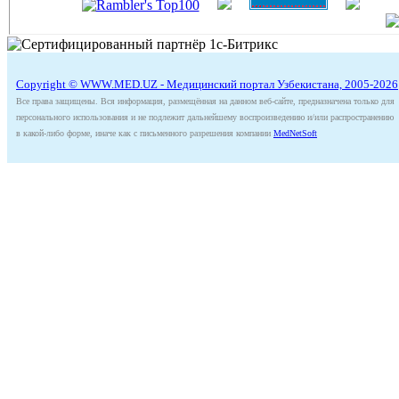
Copyright © WWW.MED.UZ - Медицинский портал Узбекистана, 2005-2026
Все права защищены. Вся информация, размещённая на данном веб-сайте, предназначена только для
персонального использования и не подлежит дальнейшему воспроизведению и/или распространению
в какой-либо форме, иначе как с письменного разрешения компании
MedNetSoft