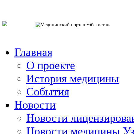
o`zb
рус
eng
Главная
О проекте
История медицины
События
Новости
Новости лицензирова
Новости медицины Уз