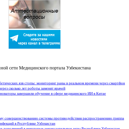
ой сети Медицинского портала Узбекистана
бетических язв стопы: мониторинг раны в реальном времени через смартфон
через сколько лет роботы заменят врачей
новаторы завершили обучение в сфере медицинского ИИ в Китае
му совершенствованию системы противодействия распространению гриппа
нфекций в Республике Узбекистан
 и дополнений в некоторые законодательные акты Республики Узбекистан