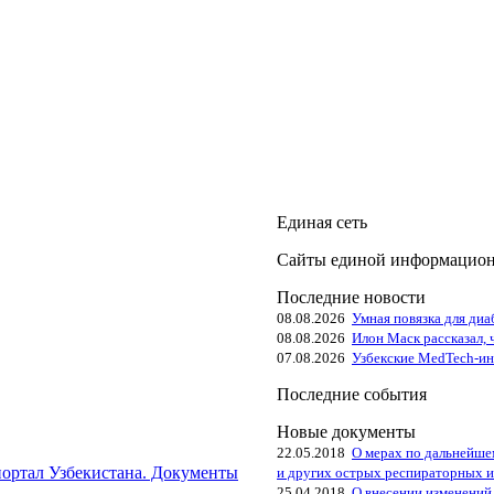
Единая сеть
Сайты единой информационн
Последние новости
08.08.2026
Умная повязка для диа
08.08.2026
Илон Маск рассказал, 
07.08.2026
Узбекские MedTech-ин
Последние события
Новые документы
22.05.2018
О мерах по дальнейше
ортал Узбекистана. Документы
и других острых респираторных и
25.04.2018
О внесении изменений