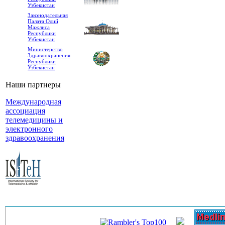
Узбекистан
Законодательная
Палата Олий
Мажлиса
Республики
Узбекистан
Министерство
Здравоохранения
Республики
Узбекистан
Наши партнеры
Международная
ассоциация
телемедицины и
электронного
здравоохранения