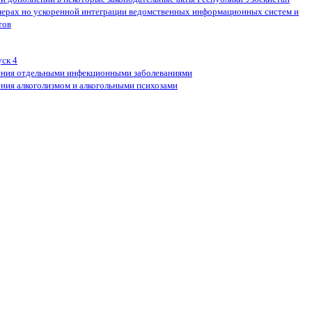
ерах но ускоренной интеграции ведомственных информационных систем и
тов
уск 4
ения отдельными инфекционными заболеваниями
ения алкоголизмом и алкогольными психозами