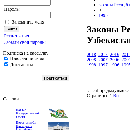
Законы Республ
Пароль:
>
1995
Запомнить меня
Законы Р
Регистрация
Узбекиста
Забыли свой пароль?
Подписка на рассылку
2018
2017
2016
201
Новости портала
2008
2007
2006
200
Документы
1998
1997
1996
199
←
ctrl
предыдущая
с
Страницы:
1
Все
Ссылки
Портал
Государственной
власти
Пресс-служба
Президента
Республики