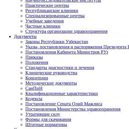
Научно-исследовательские институты
Практические центры
Республиканские клиники
Специализированные центры
Учебные заведения
Частные клиники
Структура организации здравоохранения
Документы
Законы Республики Узбекистан
Указы, постановления и распоряжения Президента 
Постановления Кабинета Министров РУз
Приказы
Положения
Стандарты диагностики и лечения
Клинические руководства
Концепции
Методические документы
СанПиН
Квалификационные характеристики
Кодексы
Постановление Сената Олий Мажлиса
Постановления Министерства здравоохранения
Утратившие силу
Формы для скачивания
Штатные нормативы