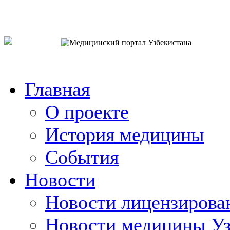
o`zb
рус
eng
Главная
О проекте
История медицины
События
Новости
Новости лицензирова
Новости медицины Уз