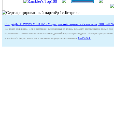
Copyright © WWW.MED.UZ - Медицинский портал Узбекистана, 2005-2026
Все права защищены. Вся информация, размещённая на данном веб-сайте, предназначена только для
персонального использования и не подлежит дальнейшему воспроизведению и/или распространению
в какой-либо форме, иначе как с письменного разрешения компании
MedNetSoft