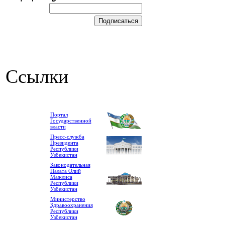
Ссылки
Портал
Государственной
власти
Пресс-служба
Президента
Республики
Узбекистан
Законодательная
Палата Олий
Мажлиса
Республики
Узбекистан
Министерство
Здравоохранения
Республики
Узбекистан