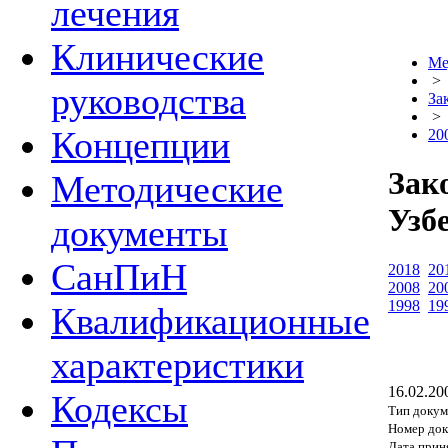
лечения
Клинические
Ме
>
руководства
За
>
Концепции
20
Зак
Методические
Узб
документы
СанПиН
2018
20
2008
20
1998
19
Квалификационные
характеристики
16.02.20
Кодексы
Тип докум
Номер док
Дата прин