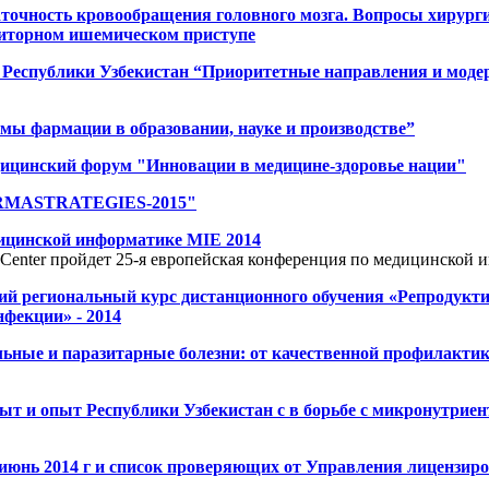
точность кровообращения головного мозга. Вопросы хирурги
зиторном ишемическом приступе
в Республики Узбекистан “Приоритетные направления и моде
мы фармации в образовании, науке и производстве”
цинский форум "Инновации в медицине-здоровье нации"
RMASTRATEGIES-2015"
ицинской информатике MIE 2014
ss Center пройдет 25-я европейская конференция по медицинско
й региональный курс дистанционного обучения «Репродуктив
фекции» - 2014
ьные и паразитарные болезни: от качественной профилакти
т и опыт Республики Узбекистан с в борьбе с микронутриен
июнь 2014 г и список проверяющих от Управления лицензир