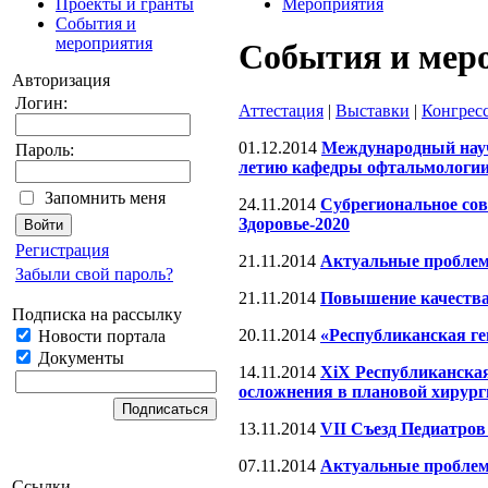
Проекты и гранты
Мероприятия
События и
мероприятия
События и мер
Авторизация
Логин:
Аттестация
|
Выставки
|
Конгрес
01.12.2014
Международный науч
Пароль:
летию кафедры офтальмолог
Запомнить меня
24.11.2014
Субрегиональное сов
Здоровье-2020
Регистрация
21.11.2014
Актуальные проблемы
Забыли свой пароль?
21.11.2014
Повышение качества
Подписка на рассылку
20.11.2014
«Республиканская г
Новости портала
Документы
14.11.2014
XiX Республиканская
осложнения в плановой хирург
13.11.2014
VII Съезд Педиатров
07.11.2014
Актуальные проблем
Ссылки