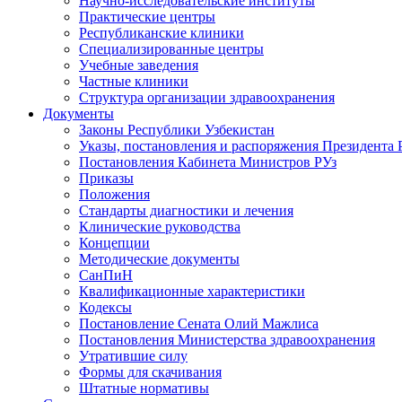
Научно-исследовательские институты
Практические центры
Республиканские клиники
Специализированные центры
Учебные заведения
Частные клиники
Структура организации здравоохранения
Документы
Законы Республики Узбекистан
Указы, постановления и распоряжения Президента 
Постановления Кабинета Министров РУз
Приказы
Положения
Стандарты диагностики и лечения
Клинические руководства
Концепции
Методические документы
СанПиН
Квалификационные характеристики
Кодексы
Постановление Сената Олий Мажлиса
Постановления Министерства здравоохранения
Утратившие силу
Формы для скачивания
Штатные нормативы