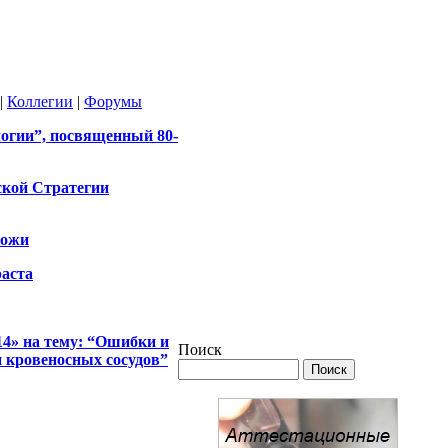
|
Коллегии
|
Форумы
огии”, посвященный 80-
ской Стратегии
кожи
аста
14» на тему: “Ошибки и
Поиск
и кровеносных сосудов”