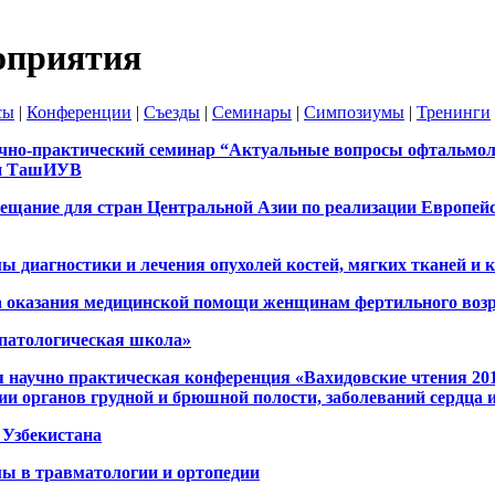
оприятия
сы
|
Конференции
|
Съезды
|
Семинары
|
Симпозиумы
|
Тренинги
но-практический семинар “Актуальные вопросы офтальмол
ии ТашИУВ
ещание для стран Центральной Азии по реализации Европей
 диагностики и лечения опухолей костей, мягких тканей и 
 оказания медицинской помощи женщинам фертильного возр
епатологическая школа»
 научно практическая конференция «Вахидовские чтения 20
ии органов грудной и брюшной полости, заболеваний сердца 
 Узбекистана
ы в травматологии и ортопедии