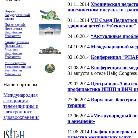
01.11.2014
Хроническая недоста
ишемическом инсульте и тран
Портал
Государственной
власти
01.11.2014
VII Съезд Педиатро
Пресс-служба
здоровья детей в Узбекистане”
Президента
Республики
24.10.2014
“Актуальные пробле
Узбекистан
Законодательная
Палата Олий
14.10.2014
Международный меди
Мажлиса
Республики
02.10.2014
Конференция "PHA
Узбекистан
Министерство
Здравоохранения
31.08.2014
Конференция по мед
Республики
31 августа в отеле Haliç Congre
Узбекистан
29.07.2014
Центрально-Азиатски
Наши партнеры
профилактика ИППП и ВИЧ-ин
Международная
27.06.2014
Вирусные, бактериал
ассоциация
терапии
телемедицины и
электронного
12.06.2014
«Международный опы
здравоохранения
и анемиейи»
11.06.2014
График проверок на 
качества медицинских услуг