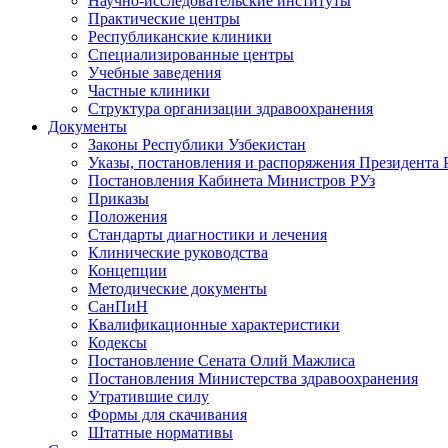
Научно-исследовательские институты
Практические центры
Республиканские клиники
Специализированные центры
Учебные заведения
Частные клиники
Структура организации здравоохранения
Документы
Законы Республики Узбекистан
Указы, постановления и распоряжения Президента 
Постановления Кабинета Министров РУз
Приказы
Положения
Стандарты диагностики и лечения
Клинические руководства
Концепции
Методические документы
СанПиН
Квалификационные характеристики
Кодексы
Постановление Сената Олий Мажлиса
Постановления Министерства здравоохранения
Утратившие силу
Формы для скачивания
Штатные нормативы