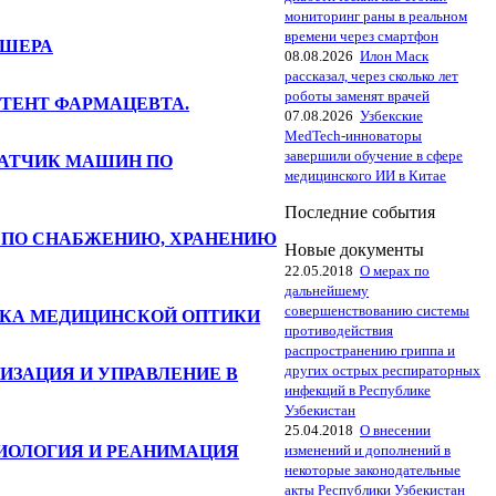
мониторинг раны в реальном
времени через смартфон
ДШЕРА
08.08.2026
Илон Маск
рассказал, через сколько лет
роботы заменят врачей
ТЕНТ ФАРМАЦЕВТА.
07.08.2026
Узбекские
MedTech-инноваторы
завершили обучение в сфере
АТЧИК МАШИН ПО
медицинского ИИ в Китае
Последние события
 ПО СНАБЖЕНИЮ, ХРАНЕНИЮ
Новые документы
22.05.2018
О мерах по
дальнейшему
совершенствованию системы
ИКА МЕДИЦИНСКОЙ ОПТИКИ
противодействия
распространению гриппа и
других острых респираторных
ЗАЦИЯ И УПРАВЛЕНИЕ В
инфекций в Республике
Узбекистан
25.04.2018
О внесении
ИОЛОГИЯ И РЕАНИМАЦИЯ
изменений и дополнений в
некоторые законодательные
акты Республики Узбекистан