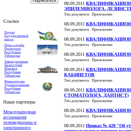
08.09.2011
КВАЛИФИКАЦИОНН
ЭПИДЕМИОЛОГА. ДЕЗИНСТ
Тип документа: Приложение
Ссылки
08.09.2011
КВАЛИФИКАЦИОНН
Тип документа: Приложение
Портал
Государственной
08.09.2011
КВАЛИФИКАЦИОН
власти
Тип документа: Приложение
Пресс-служба
Президента
Республики
08.09.2011
КВАЛИФИКАЦИОН
Узбекистан
Тип документа: Приложение
Законодательная
Палата Олий
Мажлиса
08.09.2011
КВАЛИФИКАЦИОН
Республики
КАБИНЕТОВ
Узбекистан
Тип документа: Приложение
Министерство
Здравоохранения
Республики
08.09.2011
КВАЛИФИКАЦИОНН
Узбекистан
СТОМАТОЛОГА, ДАНТИСТ)
Тип документа: Приложение
Наши партнеры
08.09.2011
КВАЛИФИКАЦИОН
Международная
Тип документа: Приложение
ассоциация
телемедицины и
08.09.2011
Приказ № 420 "Об у
электронного
специальности и перечня высш