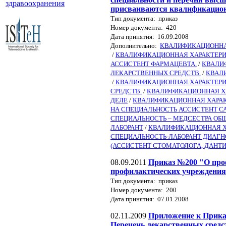
здравоохранения
присваиваются квалификацион
Тип документа: приказ
Номер документа: 420
Дата принятия: 16.09.2008
Дополнительно:
КВАЛИФИКАЦИОННАЯ
/
КВАЛИФИКАЦИОННАЯ ХАРАКТЕРИ
АССИСТЕНТ ФАРМАЦЕВТА.
/
КВАЛИ
ЛЕКАРСТВЕННЫХ СРЕДСТВ.
/
КВАЛ
/
КВАЛИФИКАЦИОННАЯ ХАРАКТЕРИ
СРЕДСТВ.
/
КВАЛИФИКАЦИОННАЯ ХА
ДЕЛЕ
/
КВАЛИФИКАЦИОННАЯ ХАРАК
НА СПЕЦИАЛЬНОСТЬ АССИСТЕНТ СА
СПЕЦИАЛЬНОСТЬ – МЕДСЕСТРА ОБ
ЛАБОРАНТ
/
КВАЛИФИКАЦИОННАЯ Х
СПЕЦИАЛЬНОСТЬ-ЛАБОРАНТ ДИАГ
(АССИСТЕНТ СТОМАТОЛОГА, ДАНТИ
08.09.2011
Приказ №200 "О про
профилактических учреждения
Тип документа: приказ
Номер документа: 200
Дата принятия: 07.01.2008
02.11.2009
Приложение к Приказ
Перечень лекарственных средст