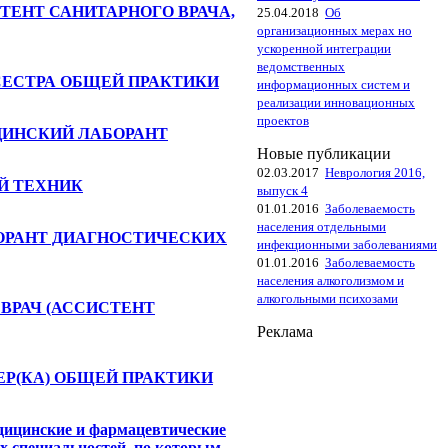
ЕНТ САНИТАРНОГО ВРАЧА,
25.04.2018
Об
организационных мерах но
ускоренной интеграции
ведомственных
СЕСТРА ОБЩЕЙ ПРАКТИКИ
информационных систем и
реализации инновационных
проектов
ЦИНСКИЙ ЛАБОРАНТ
Новые публикации
02.03.2017
Неврология 2016,
Й ТЕХНИК
выпуск 4
01.01.2016
Заболеваемость
населения отдельными
ОРАНТ ДИАГНОСТИЧЕСКИХ
инфекционными заболеваниями
01.01.2016
Заболеваемость
населения алкоголизмом и
алкогольными психозами
ВРАЧ (АССИСТЕНТ
Реклама
Р(КА) ОБЩЕЙ ПРАКТИКИ
дицинские и фармацевтические
х специальностей, по которым