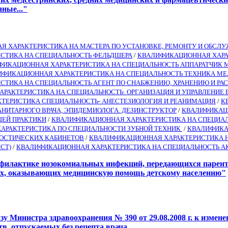
ные..."
 ХАРАКТЕРИСТИКА НА МАСТЕРА ПО УСТАНОВКЕ, РЕМОНТУ И ОБС
СТИКА НА СПЕЦИАЛЬНОСТЬ ФЕЛЬДШЕРА
/
КВАЛИФИКАЦИОННАЯ ХАРА
ФИКАЦИОННАЯ ХАРАКТЕРИСТИКА НА СПЕЦИАЛЬНОСТЬ АППАРАТЧИК
ИФИКАЦИОННАЯ ХАРАКТЕРИСТИКА НА СПЕЦИАЛЬНОСТЬ ТЕХНИКА М
СТИКА НА СПЕЦИАЛЬНОСТЬ АГЕНТ ПО СНАБЖЕНИЮ, ХРАНЕНИЮ И Р
РАКТЕРИСТИКА НА СПЕЦИАЛЬНОСТЬ: ОРГАНИЗАЦИЯ И УПРАВЛЕНИЕ
ТЕРИСТИКА СПЕЦИАЛЬНОСТЬ- АНЕСТЕЗИОЛОГИЯ И РЕАНИМАЦИЯ
/
К
НИТАРНОГО ВРАЧА, ЭПИДЕМИОЛОГА. ДЕЗИНСТРУКТОР
/
КВАЛИФИКАЦ
ЩЕЙ ПРАКТИКИ
/
КВАЛИФИКАЦИОННАЯ ХАРАКТЕРИСТИКА НА СПЕЦИА
АРАКТЕРИСТИКА ПО СПЕЦИАЛЬНОСТИ ЗУБНОЙ ТЕХНИК
/
КВАЛИФИКА
НОСТИЧЕСКИХ КАБИНЕТОВ
/
КВАЛИФИКАЦИОННАЯ ХАРАКТЕРИСТИКА Н
СТ)
/
КВАЛИФИКАЦИОННАЯ ХАРАКТЕРИСТИКА НА СПЕЦИАЛЬНОСТЬ АК
филактике нозокомиальных инфекций, передающихся паренте
х, оказывающих медицинскую помощь детскому населению"
у Министра здравоохранения № 390 от 29.08.2008 г. к измен
в, отпускаемых без рецепта врача