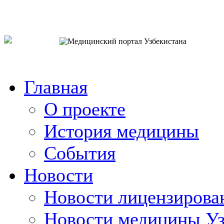
o`zb
рус
eng
Главная
О проекте
История медицины
События
Новости
Новости лицензирова
Новости медицины Уз