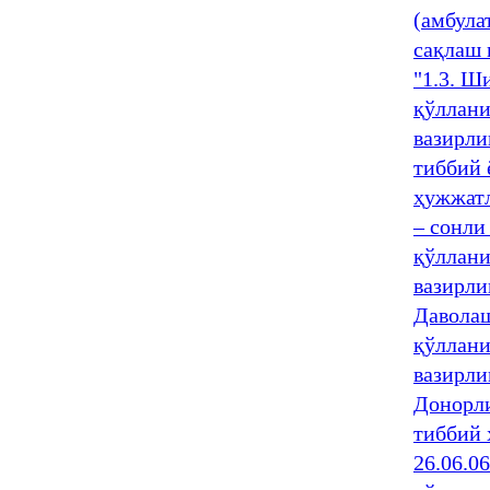
(амбула
сақлаш 
"1.3. Ш
қўллани
вазирли
тиббий 
ҳужжат
– сонли
қўллани
вазирли
Даволаш
қўллани
вазирли
Донорл
тиббий 
26.06.0