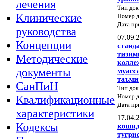
лечения
Тип док
Клинические
Номер д
Дата пр
руководства
07.09.
Концепции
станд
тизим
Методические
колле
документы
муасс
таъми
СанПиН
Тип док
Номер д
Квалификационные
Дата пр
характеристики
17.04.
Кодексы
кошид
тугри