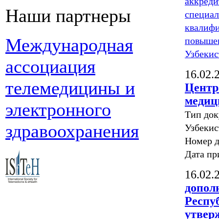
аккреди
Наши партнеры
специал
квалиф
Международная
повышен
Узбекис
ассоциация
16.02.
телемедицины и
Центр
медиц
электронного
Тип док
здравоохранения
Узбекис
Номер 
Дата пр
16.02.
допол
Респуб
утвер