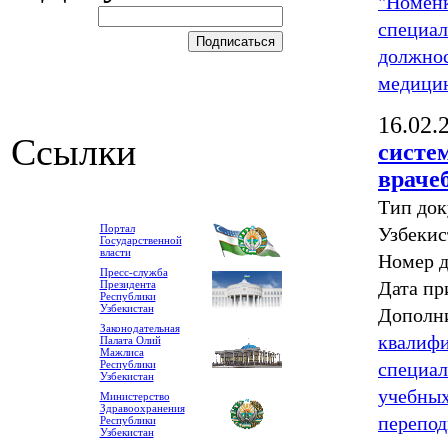
"Номенк
специал
должно
медицин
16.02.
Ссылки
систе
враче
Тип док
Портал
Узбекис
Государственной
власти
Номер 
Пресс-служба
Дата пр
Президента
Республики
Узбекистан
Дополн
Законодательная
квалифи
Палата Олий
Мажлиса
специал
Республики
Узбекистан
учебных
Министерство
Здравоохранения
перепод
Республики
Узбекистан