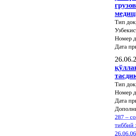
грузов
медиц
Тип док
Узбекис
Номер 
Дата пр
26.06.
қўлла
тасди
Тип док
Номер 
Дата пр
Дополн
287 – с
тиббий 
26.06.0