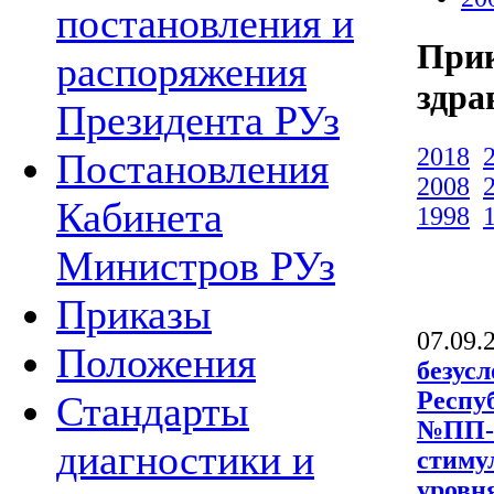
постановления и
Прик
распоряжения
здра
Президента РУз
2018
Постановления
2008
Кабинета
1998
Министров РУз
Приказы
07.09.
Положения
безус
Респуб
Стандарты
№ПП-5
диагностики и
стиму
уровн