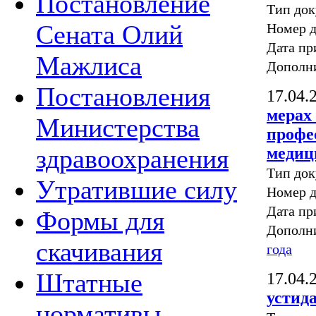
Постановление
Тип док
Сената Олий
Номер 
Дата пр
Мажлиса
Дополн
Постановления
17.04.
мерах
Министерства
профе
медиц
здравоохранения
Тип док
Утратившие силу
Номер 
Дата пр
Формы для
Дополн
скачивания
года
Штатные
17.04.
устид
нормативы