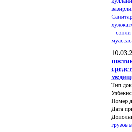
қўллани
вазирли
Санитар
ҳужжат
– сонли
муассас
10.03.
поста
средс
медиц
Тип док
Узбекис
Номер 
Дата пр
Дополн
грузов 