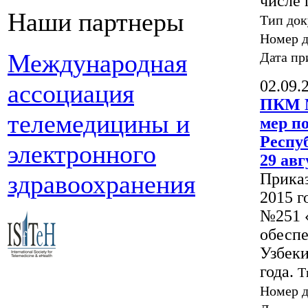
числе 
Наши партнеры
Тип док
Номер 
Международная
Дата пр
02.09.
ассоциация
ПКМ №
телемедицины и
мер п
Респу
электронного
29 авг
Приказ
здравоохранения
2015 г
№251 
обеспе
Узбеки
года.
Т
Номер 