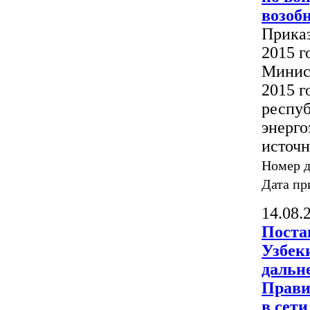
возоб
Приказ
2015 г
Минист
2015 г
респуб
энерго
источн
Номер 
Дата пр
14.08.
Поста
Узбеки
дальн
Прави
в сет