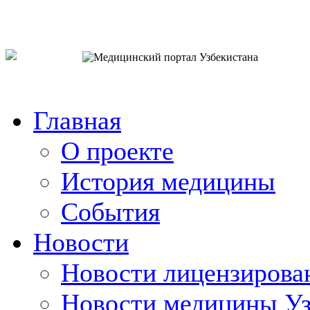
o`zb
рус
eng
Главная
О проекте
История медицины
События
Новости
Новости лицензирова
Новости медицины Уз