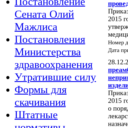
Постановление
прове
Приказ
Сената Олий
2015 г
Мажлиса
утверж
медиц
Постановления
Номер 
Министерства
Дата пр
28.12.
здравоохранения
преам
Утратившие силу
непри
издел
Формы для
Приказ
скачивания
2015 г
о пор
Штатные
лекарс
назна
нормативы