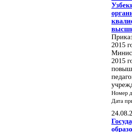
Узбеки
орган
квали
высши
Приказ
2015 г
Минист
2015 г
повыш
педаго
учреж
Номер 
Дата пр
24.08.
Госуд
образ