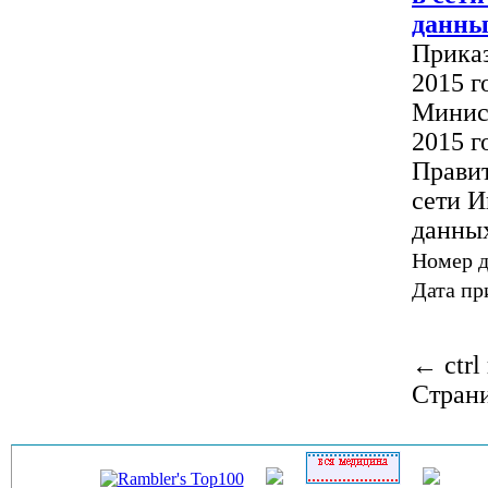
данны
Приказ
2015 г
Минист
2015 г
Правит
сети И
данны
Номер 
Дата пр
←
ctrl
Стран