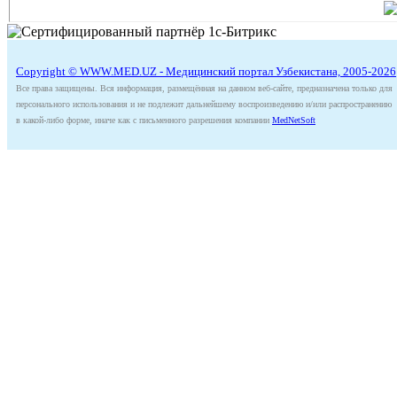
Copyright © WWW.MED.UZ - Медицинский портал Узбекистана, 2005-2026
Все права защищены. Вся информация, размещённая на данном веб-сайте, предназначена только для
персонального использования и не подлежит дальнейшему воспроизведению и/или распространению
в какой-либо форме, иначе как с письменного разрешения компании
MedNetSoft