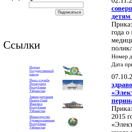
02.11.
совер
детям
Приказ
года о
медици
Ссылки
полик
Номер 
Дата пр
Портал
Государственной
власти
07.10.
Пресс-служба
здрав
Президента
Республики
«Элект
Узбекистан
Законодательная
перин
Палата Олий
Мажлиса
Приказ
Республики
Узбекистан
2015 г
Министерство
Здравоохранения
«Элект
Республики
Узбекистан