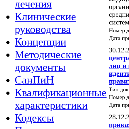
лечения
органи
Клинические
средн
систе
руководства
Номер 
Дата пр
Концепции
30.12.
Методические
центр
документы
лиц и
идент
СанПиН
прави
Тип док
Квалификационные
Номер 
характеристики
Дата пр
Кодексы
28.12.
прика