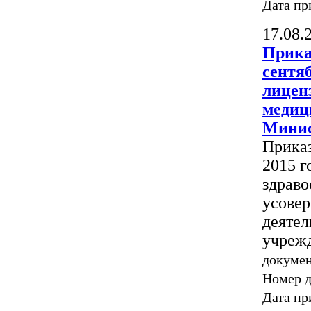
Дата пр
17.08.
Прика
сентя
лицен
медиц
Минис
Приказ
2015 г
здраво
усовер
деятел
учрежд
докумен
Номер 
Дата пр