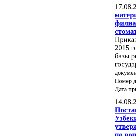
17.08.
матер
филиа
стома
Приказ
2015 г
базы р
госуда
докумен
Номер 
Дата пр
14.08.
Поста
Узбеки
утвер
по во