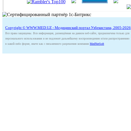
Copyright © WWW.MED.UZ - Медицинский портал Узбекистана, 2005-2026
Все права защищены. Вся информация, размещённая на данном веб-сайте, предназначена только для
персонального использования и не подлежит дальнейшему воспроизведению и/или распространению
в какой-либо форме, иначе как с письменного разрешения компании
MedNetSoft