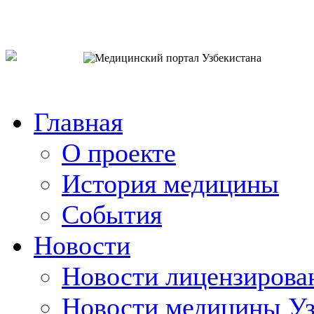
o`zb
рус
eng
Главная
О проекте
История медицины
События
Новости
Новости лицензирова
Новости медицины Уз