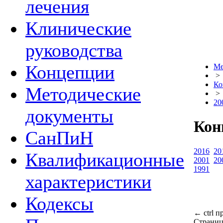
лечения
Клинические
руководства
Концепции
Ме
>
Ко
Методические
>
20
документы
Кон
СанПиН
2016
20
Квалификационные
2001
20
1991
характеристики
Кодексы
←
ctrl
п
Страниц