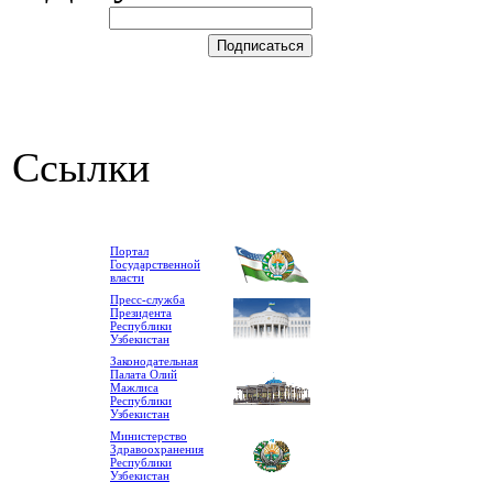
Ссылки
Портал
Государственной
власти
Пресс-служба
Президента
Республики
Узбекистан
Законодательная
Палата Олий
Мажлиса
Республики
Узбекистан
Министерство
Здравоохранения
Республики
Узбекистан