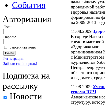
дальнейшему уси
События
проводимой рабо
здоровья населен
Авторизация
формированию фи
на 2009-2013 год
Логин:
11.08.2009
Здоро
В городе Навои 
Пароль:
средств массовой
«Здоровая мать –
Запомнить меня
организованном 
с Министерством
Регистрация
журналистов Узбе
Забыли свой пароль?
Центра репродукт
областного скрин
Подписка на
и ведомств, сред
рассылку
11.08.2009
Учены
генома ВИЧ
Новости
Американские исс
структуру, кото