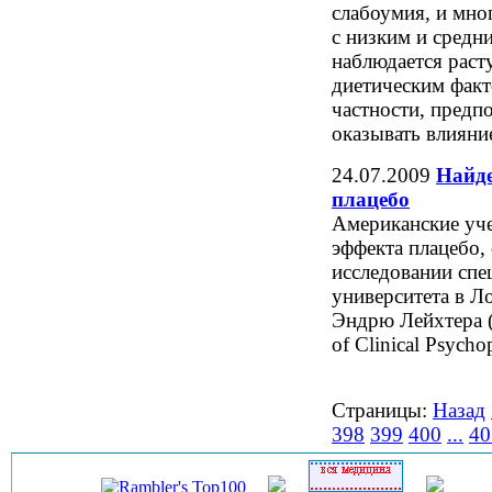
слабоумия, и мно
с низким и средн
наблюдается раст
диетическим факт
частности, предп
оказывать влияние
24.07.2009
Найде
плацебо
Американские уче
эффекта плацебо, 
исследовании спе
университета в Л
Эндрю Лейхтера (
of Clinical Psych
Страницы:
Назад
398
399
400
...
40