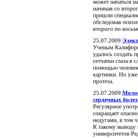
может начаться н
начиная со второ
пришли специали
обследовав психи
второго по восьм
25.07.2009
Элект
Ученым Калифорн
удалось создать 
сетчатки глаза в 
помощью человек
картинки. Но уже
протеза.
25.07.2009
Молок
сердечных болез
Регулярное употр
сокращает опасно
недугами, в том 
К такому выводу
университетов Ре