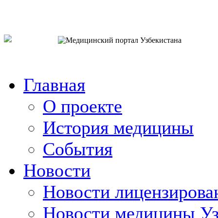
o`zb
рус
eng
Главная
О проекте
История медицины
События
Новости
Новости лицензирова
Новости медицины Уз