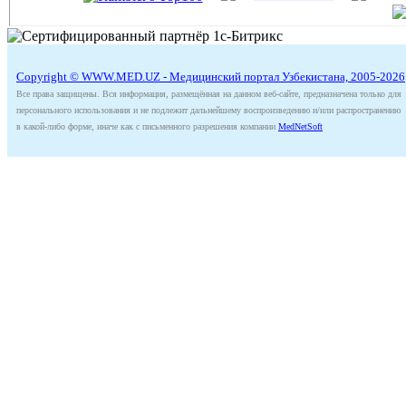
Copyright © WWW.MED.UZ - Медицинский портал Узбекистана, 2005-2026
Все права защищены. Вся информация, размещённая на данном веб-сайте, предназначена только для
персонального использования и не подлежит дальнейшему воспроизведению и/или распространению
в какой-либо форме, иначе как с письменного разрешения компании
MedNetSoft