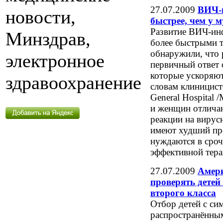
27.07.2009
ВИЧ-и
новости,
быстрее, чем у 
Развитие ВИЧ-ин
Минздрав,
более быстрыми 
обнаружили, что
электронное
первичный ответ 
которые ускоряют
здравоохранение
словам клиницисто
General Hospita
и женщин отличаю
реакции на виру
имеют худший пр
нуждаются в сроч
эффективной тера
27.07.2009
Амери
проверять детей
второго класса
Отбор детей с си
распространённы