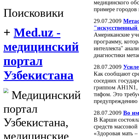
медицинского обс
примере городов 
Поисковики
29.07.2009
Метас
"искусственный
+
Med.uz -
Американские уч
программу, котор
медицинский
интеллекта" анал
диагностики метас
портал
28.07.2009
Усиле
Узбекистана
Как сообщают сре
соседних государ
гриппом АН1N1, 
Медицинский
тифом. Это требу
предупреждению в
портал
28.07.2009
Во им
Узбекистана,
В Карши состояла
средств массовой
медицинские
«Здоровая мать –