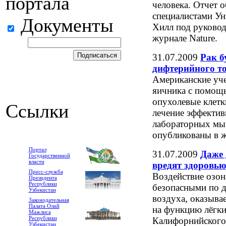
портала
человека. Отчет 
специалистами Ун
Документы
Хилл под руковод
журнале Nature.
31.07.2009
Рак б
дифтерийного т
Американские уче
яичника с помощ
опухолевые клетк
Ссылки
лечение эффектив
лабораторных мыш
опубликованы в ж
Портал
31.07.2009
Даже 
Государственной
власти
вредят здоровью
Пресс-служба
Воздействие озон
Президента
Республики
безопасными по 
Узбекистан
воздуха, оказыва
Законодательная
Палата Олий
на функцию лёгки
Мажлиса
Республики
Калифорнийского
Узбекистан