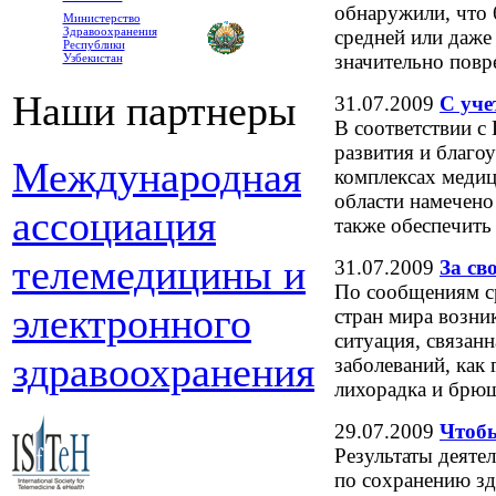
обнаружили, что 
Министерство
Здравоохранения
средней или даже
Республики
значительно повр
Узбекистан
Наши партнеры
31.07.2009
С уче
В соответствии с
развития и благо
Международная
комплексах меди
области намечено
ассоциация
также обеспечит
телемедицины и
31.07.2009
За св
По сообщениям ср
электронного
стран мира возни
ситуация, связан
здравоохранения
заболеваний, как
лихорадка и брю
29.07.2009
Чтобы
Результаты деяте
по сохранению з