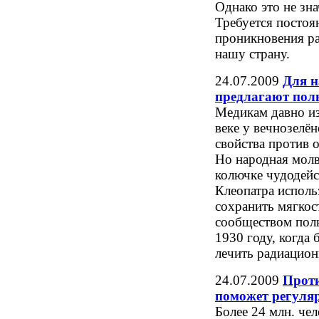
Однако это не зна
Требуется постоя
проникновения р
нашу страну.
24.07.2009
Для н
предлагают поль
Медикам давно из
веке у вечнозелё
свойства против 
Но народная молв
колючке чудодейст
Клеопатра исполь
сохранить мягкос
сообществом поль
1930 году, когда 
лечить радиацион
24.07.2009
Проти
поможет регуля
Более 24 млн. чел